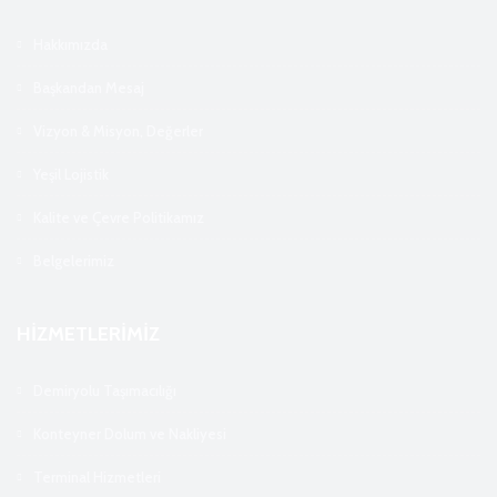
Hakkımızda
Başkandan Mesaj
Vizyon & Misyon, Değerler
Yeşil Lojistik
Kalite ve Çevre Politikamız
Belgelerimiz
HİZMETLERİMİZ
Demiryolu Taşımacılığı
Konteyner Dolum ve Nakliyesi
Terminal Hizmetleri