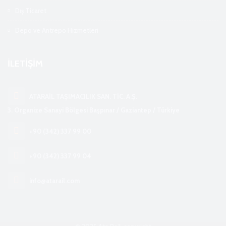
Dış Ticaret
Depo ve Antrepo Hizmetleri
İLETİŞİM
ATARAİL TAŞIMACILIK SAN. TİC. A.Ş.
3. Organize Sanayi Bölgesi Başpınar / Gaziantep / Türkiye
+90 (342) 337 99 00
+90 (342) 337 99 04
info@atarail.com